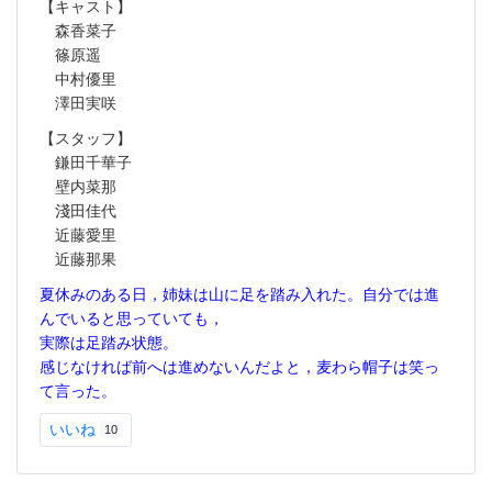
【キャスト】
森香菜子
篠原遥
中村優里
澤田実咲
【スタッフ】
鎌田千華子
壁内菜那
淺田佳代
近藤愛里
近藤那果
夏休みのある日，姉妹は山に足を踏み入れた。自分では進
んでいると思っていても，
実際は足踏み状態。
感じなければ前へは進めないんだよと，麦わら帽子は笑っ
て言った。
いいね
10