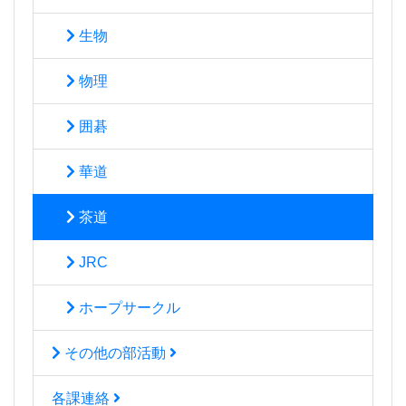
生物
物理
囲碁
華道
茶道
JRC
ホープサークル
その他の部活動
各課連絡