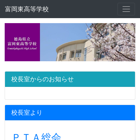
富岡東高等学校
校長室からのお知らせ
校長室より
ＰＴＡ総会