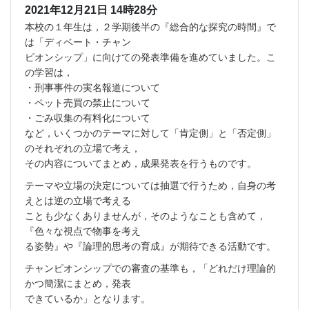
2021年12月21日 14時28分
本校の１年生は，２学期後半の『総合的な探究の時間』で
は「ディベート・チャン
ピオンシップ」に向けての発表準備を進めていました。こ
の学習は，
・刑事事件の実名報道について
・ペット売買の禁止について
・ごみ収集の有料化について
など，いくつかのテーマに対して「肯定側」と「否定側」
のそれぞれの立場で考え，
その内容についてまとめ，成果発表を行うものです。
テーマや立場の決定については抽選で行うため，自身の考
えとは逆の立場で考える
ことも少なくありませんが，そのようなことも含めて，
『色々な視点で物事を考え
る姿勢』や『論理的思考の育成』が期待できる活動です。
チャンピオンシップでの審査の基準も，「どれだけ理論的
かつ簡潔にまとめ，発表
できているか」となります。