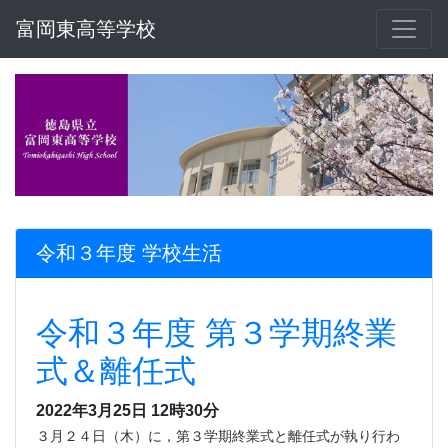
富岡東高等学校
令和３年度 学校生活
令和３年度 第３学期終業
式＆離任式
2022年3月25日 12時30分
３月２４日（木）に，第３学期終業式と離任式が執り行わ