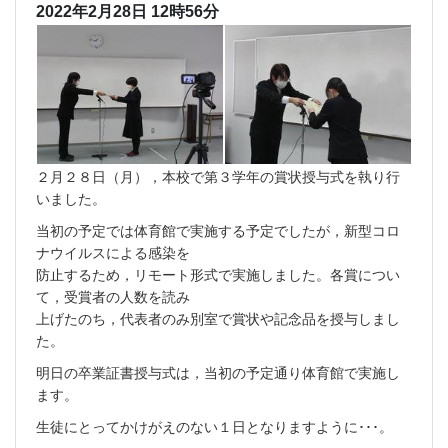
2022年2月28日 12時56分
２月２８日（月），本校で第３学年の賞状授与式を執り行
いました。
当初の予定では体育館で実施する予定でしたが，新型コロ
ナウイルスによる感染を
防止するため，リモート形式で実施しました。各賞につい
て，受賞者の人数を読み
上げたのち，代表者のみ別室で賞状や記念品を授与しまし
た。
明日の卒業証書授与式は，当初の予定通り体育館で実施し
ます。
生徒にとってかけがえのない１日となりますように･･･。