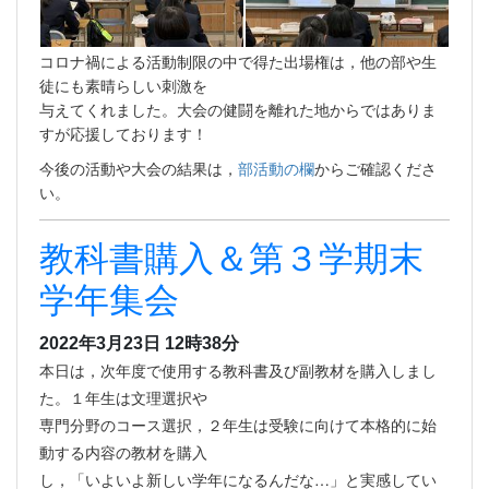
コロナ禍による活動制限の中で得た出場権は，他の部や生
徒にも素晴らしい刺激を
与えてくれました。大会の健闘を離れた地からではありま
すが応援しております！
今後の活動や大会の結果は，
部活動の欄
からご確認くださ
い。
教科書購入＆第３学期末
学年集会
2022年3月23日 12時38分
本日は，次年度で使用する教科書及び副教材を購入しまし
た。１年生は文理選択や
専門分野のコース選択，２年生は受験に向けて本格的に始
動する内容の教材を購入
し，「いよいよ新しい学年になるんだな…」と実感してい