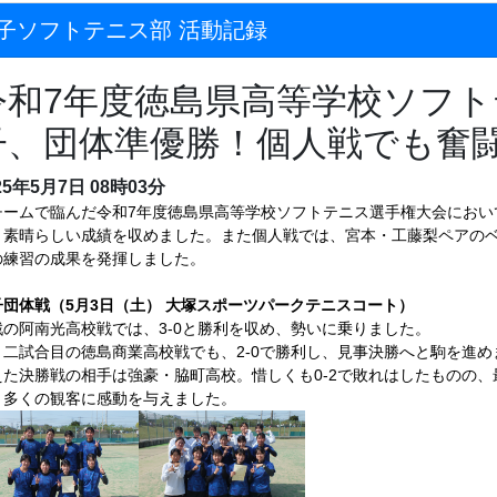
子ソフトテニス部 活動記録
令和7年度徳島県高等学校ソフト
子、団体準優勝！個人戦でも奮
25年5月7日 08時03分
チームで臨んだ令和
7年度徳島県高等学校ソフトテニス選手権大会におい
う素晴らしい成績を収めました。また個人戦では、宮本・工藤梨ペアの
の練習の成果を発揮しました。
子団体戦（5月3日（土） 大塚スポーツパークテニスコート）
戦の阿南光高校戦では、
3-0と勝利を収め、勢いに乗りました。
く二試合目の徳島商業高校戦でも、2-0で勝利し、見事決勝へと駒を進め
えた決勝戦の相手は強豪・脇町高校。惜しくも
0-2で敗れはしたものの
、多くの観客に感動を与えました。