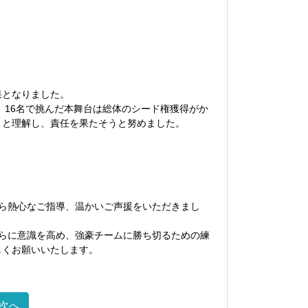
果となりました。
。
16名で挑んだ本舞台は
総体
のシード権獲得がか
りと理解し、責任を果た
そうと努めました
。
ら
熱心なご指導、
温かいご声援をいただきまし
らに意識を高め、
強豪チームに勝ち切るための
練
しくお願いいたします。
次へ