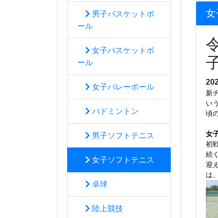
女
男子バスケットボ
ール
女子バスケットボ
ール
20
女子バレーボール
新
い
バドミントン
頃
女
男子ソフトテニス
初
続
女子ソフトテニス
迎
は
卓球
陸上競技