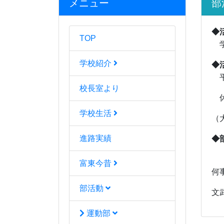
メニュー
部
◆
TOP
学
学校紹介
◆
平
校長室より
休
学校生活
（
進路実績
◆
「
富東今昔
何
部活動
文
運動部