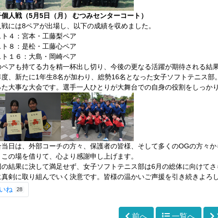
子個人戦（5月5日（月） むつみセンターコート）
人戦には
8ペアが出場し、以下の成績を収めました。
スト４：宮本・工藤梨ペア
スト
８
：
是松・工藤心ペア
スト１６：
大島・岡崎ペア
のペアも持てる力を精一杯出し切り、今後の更なる活躍が期待される結
年度、新たに
1年生
8
名が加わり、総勢16名となった女子ソフトテニス部
った
大事な大会です。
選手一人ひとりが大舞台での自身の役割をしっか
合当日は、外部コーチの方々、保護者の皆様、そして多くの
OGの方々か
。この場を借りて、心より感謝申し上げます。
回の結果
に決して満足せず、
女子ソフトテニス部は
6月の総体に向けてさ
に真剣に取り組んでいく決意です。皆様の温かいご声援を
引き続き
よろ
いね
28
前へ
一覧へ