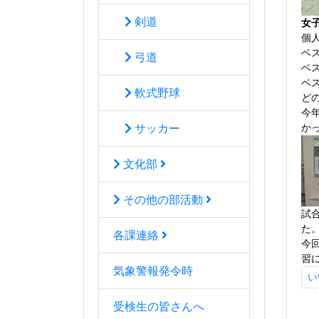
剣道
女
個
ベ
弓道
ベ
ベ
軟式野球
ど
今
か
サッカー
文化部
その他の部活動
試
た
各課連絡
今
習
気象警報発令時
い
受検生の皆さんへ